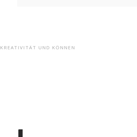
KREATIVITÄT UND KÖNNEN
Unsere Künstler
Wir bieten jedem Kunden sowie Interessierten eine unve
Gerne stehen wir euch überdies nach telefonischer Term