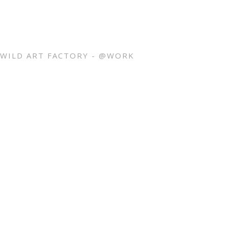
WILD ART FACTORY - @WORK
Eine kleine Auswahl unserer Arbeiten