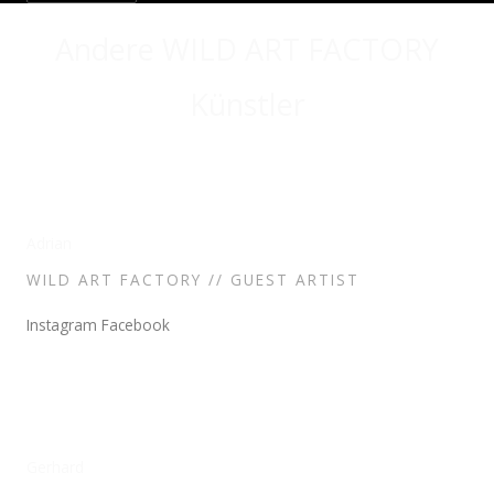
Andere WILD ART FACTORY
Künstler
Adrian
WILD ART FACTORY // GUEST ARTIST
Instagram
Facebook
Gerhard