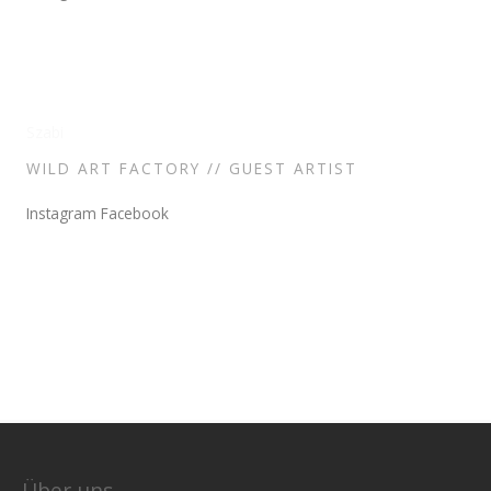
Szabi
WILD ART FACTORY // GUEST ARTIST
Instagram
Facebook
Über uns