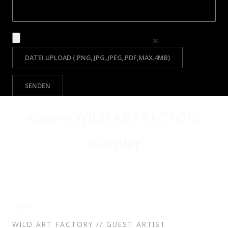
❌
Bitte lasse dieses Feld leer.
Andere WILD ART FACTORY
Künstler
Endre
WILD ART FACTORY // GUEST ARTIST